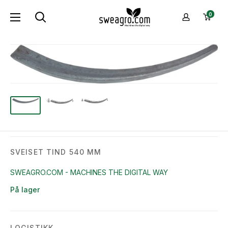
Hopp
sweagro.com
0
til
-
innhold
Machines
the
digital
way
SVEISET TIND 540 MM
SWEAGRO.COM - MACHINES THE DIGITAL WAY
På lager
LOGISTIKK