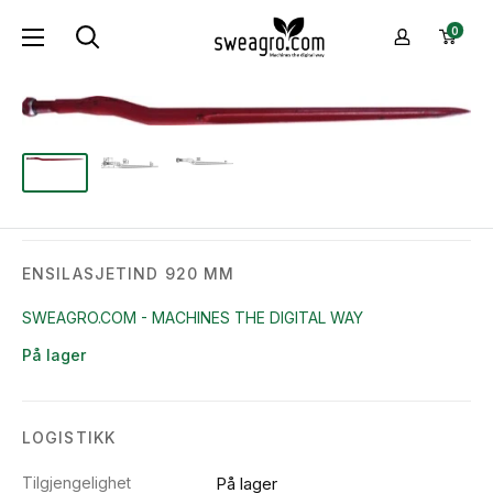
Hopp
sweagro.com
0
til
-
innhold
Machines
the
digital
way
ENSILASJETIND 920 MM
SWEAGRO.COM - MACHINES THE DIGITAL WAY
På lager
LOGISTIKK
Tilgjengelighet
På lager