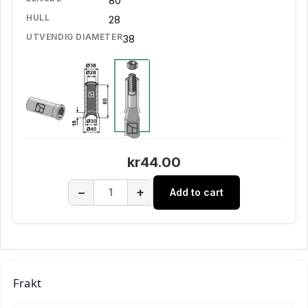
80
HULL
28
UTVENDIG DIAMETER
38
kr44.00
−
+
Add to cart
Frakt