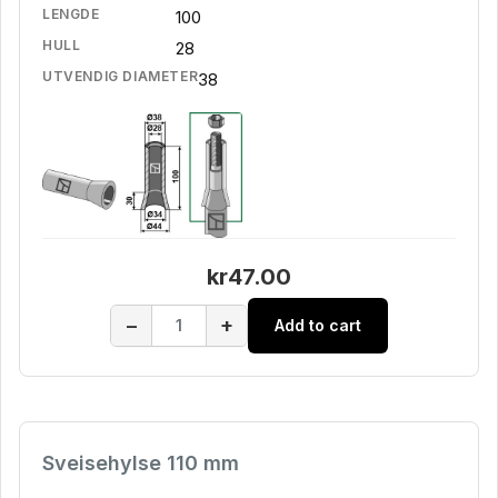
LENGDE
100
HULL
28
UTVENDIG DIAMETER
38
kr47.00
−
+
Add to cart
Sveisehylse 110 mm