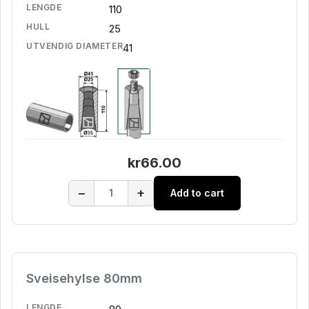
LENGDE
110
HULL
25
UTVENDIG DIAMETER
41
kr66.00
−
+
Add to cart
Sveisehylse 80mm
LENGDE