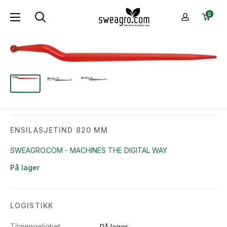
Hopp
sweagro.com
0
til
-
innhold
Machines
the
digital
way
ENSILASJETIND 820 MM
SWEAGRO.COM - MACHINES THE DIGITAL WAY
På lager
LOGISTIKK
Tilgjengelighet
På lager