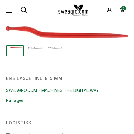
Hopp
sweagro.com
0
til
-
innhold
Machines
the
digital
way
ENSILASJETIND 815 MM
SWEAGRO.COM - MACHINES THE DIGITAL WAY
På lager
LOGISTIKK