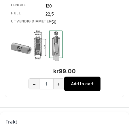
LENGDE
120
HULL
22,5
UTVENDIG DIAMETER
50
kr99.00
−
+
Add to cart
Frakt