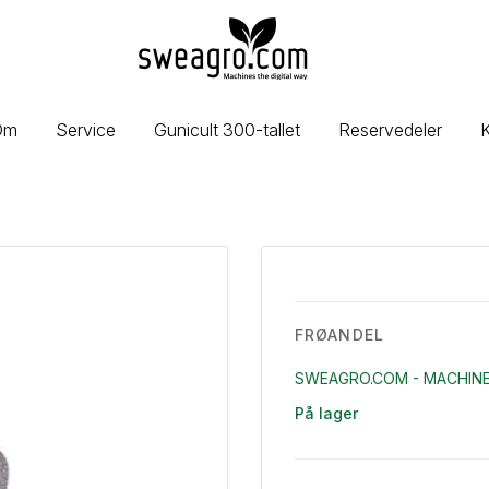
sweagro.com
-
Machines
the
Om
Service
Gunicult 300-tallet
Reservedeler
K
digital
way
FRØANDEL
SWEAGRO.COM - MACHINE
På lager