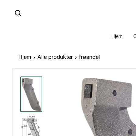
Hopp
til
innhold
Hjem
Hjem
Alle produkter
frøandel