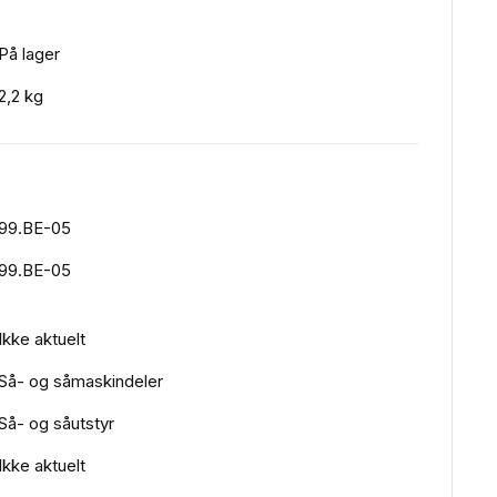
På lager
2,2 kg
99.BE-05
99.BE-05
Ikke aktuelt
Så- og såmaskindeler
Så- og såutstyr
Ikke aktuelt