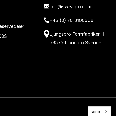
info@sweagro.com
+46 (0) 70 3100538
reservedeler
Ljungsbro Formfabriken 1
00S
58575 Ljungbro Sverige
Norsk