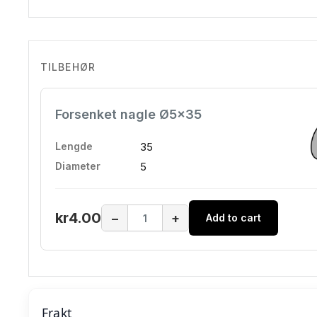
TILBEHØR
Forsenket nagle Ø5x35
Lengde
35
Diameter
5
kr4.00
−
+
Add to cart
Frakt