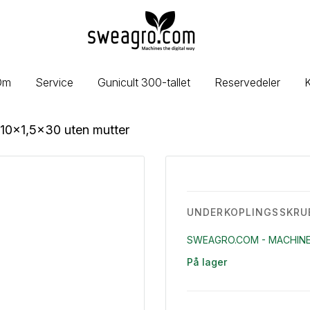
sweagro.com
-
Machines
the
Om
Service
Gunicult 300-tallet
Reservedeler
K
digital
way
10x1,5x30 uten mutter
UNDERKOPLINGSSKRUE
SWEAGRO.COM - MACHINE
På lager