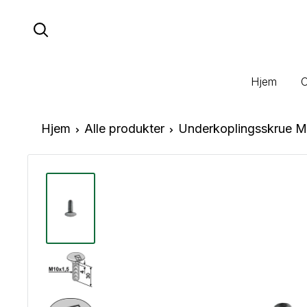
Hopp
til
innhold
Hjem
Hjem
Alle produkter
Underkoplingsskrue M