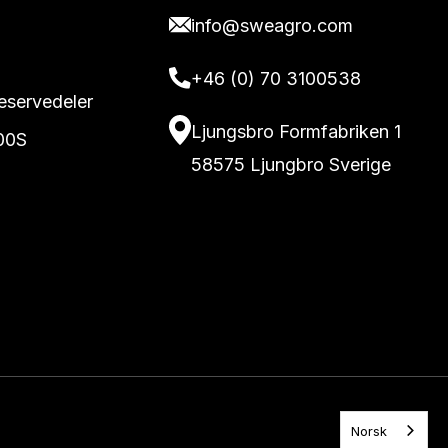
info@sweagro.com
+46 (0) 70 3100538
reservedeler
Ljungsbro Formfabriken 1
00S
58575 Ljungbro Sverige
Norsk