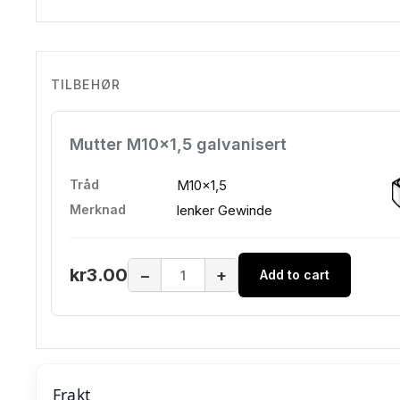
TILBEHØR
Mutter M10x1,5 galvanisert
Tråd
M10x1,5
Merknad
lenker Gewinde
kr3.00
−
+
Add to cart
Frakt