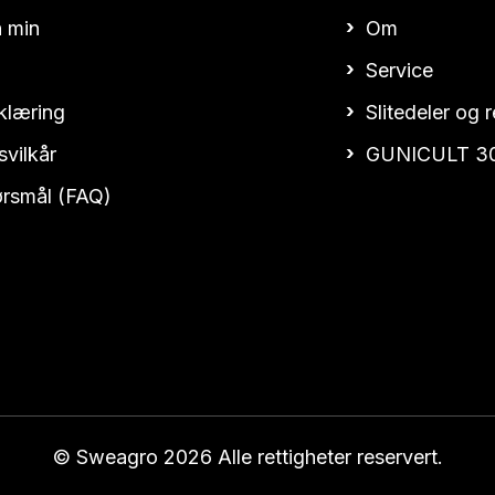
 min
Om
Service
klæring
Slitedeler og 
svilkår
GUNICULT 3
pørsmål (FAQ)
© Sweagro 2026 Alle rettigheter reservert.