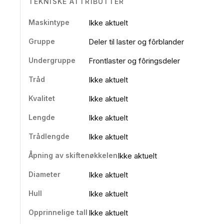
TEKNISKE ATTRIBUTTER
Maskintype
Ikke aktuelt
Gruppe
Deler til laster og fôrblander
Undergruppe
Frontlaster og fôringsdeler
Tråd
Ikke aktuelt
Kvalitet
Ikke aktuelt
Lengde
Ikke aktuelt
Trådlengde
Ikke aktuelt
Åpning av skiftenøkkelen
Ikke aktuelt
Diameter
Ikke aktuelt
Hull
Ikke aktuelt
Opprinnelige tall
Ikke aktuelt