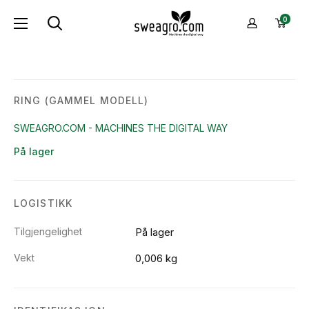
Hopp
sweagro.com
0
til
-
innhold
Machines
the
digital
RING (GAMMEL MODELL)
way
SWEAGRO.COM - MACHINES THE DIGITAL WAY
På lager
LOGISTIKK
Tilgjengelighet
På lager
Vekt
0,006 kg