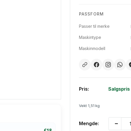
PASSFORM
Passer til merke
Maskintype
Maskinmodell
Pris:
Salgspris
Vekt
1,51 kg
Mengde:
€18