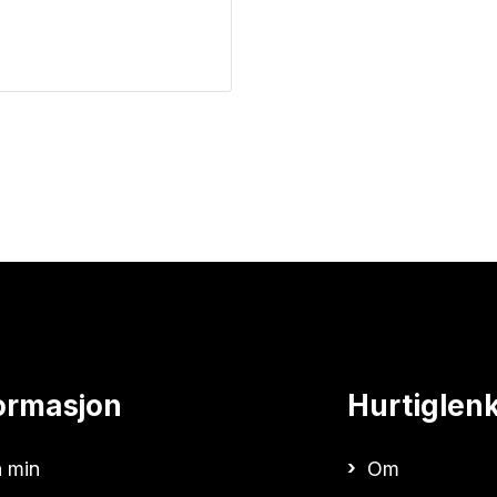
ormasjon
Hurtiglen
 min
Om