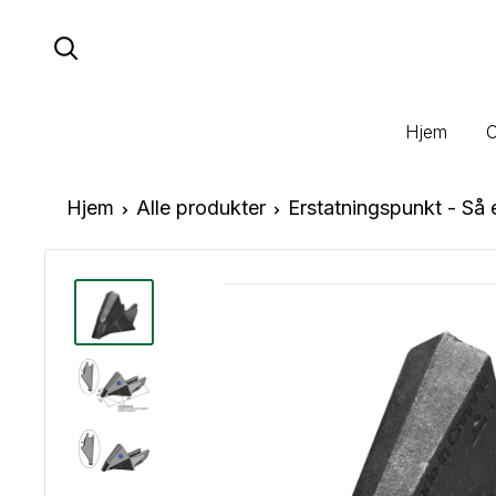
Hopp
til
innhold
Hjem
Hjem
Alle produkter
Erstatningspunkt - Så el