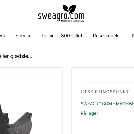
sweagro.com
-
Machines
the
Om
Service
Gunicult 300-tallet
Reservedeler
K
digital
way
ler gjødsle...
UTSKIFTINGSPUNKT -
SWEAGRO.COM - MACHINE
På lager