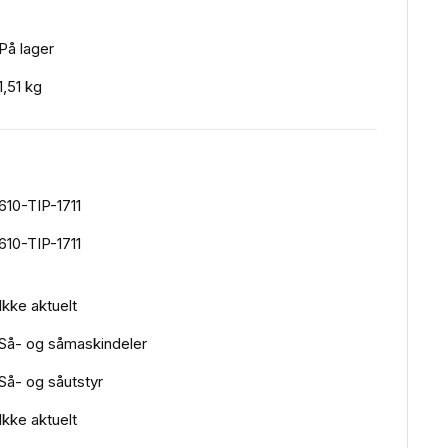
På lager
1,51 kg
610-TIP-1711
610-TIP-1711
Ikke aktuelt
Så- og såmaskindeler
Så- og såutstyr
Ikke aktuelt