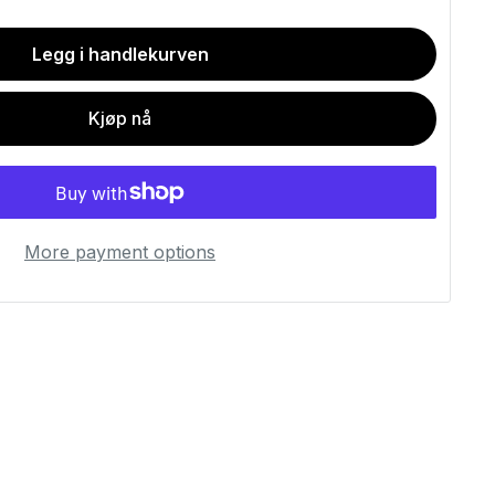
Legg i handlekurven
Kjøp nå
More payment options