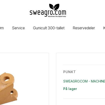
sweagro.com
-
Machines
the
Om
Service
Gunicult 300-tallet
Reservedeler
K
digital
way
PUNKT
SWEAGRO.COM - MACHINE
På lager