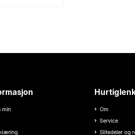
ormasjon
Hurtiglen
 min
Om
Service
klæring
Slitedeler og 