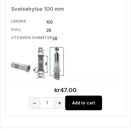
Sveisehylse 100 mm
LENGDE
100
HULL
28
UTVENDIG DIAMETER
38
kr47.00
−
+
Add to cart