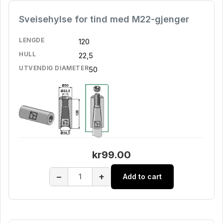
Sveisehylse for tind med M22-gjenger
LENGDE
120
HULL
22,5
UTVENDIG DIAMETER
50
kr99.00
−
+
Add to cart