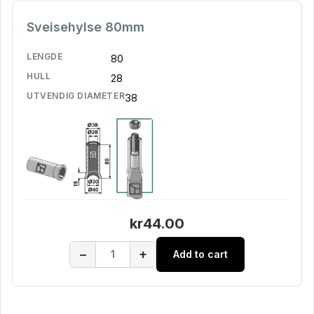
Sveisehylse 80mm
LENGDE
80
HULL
28
UTVENDIG DIAMETER
38
kr44.00
−
+
Add to cart