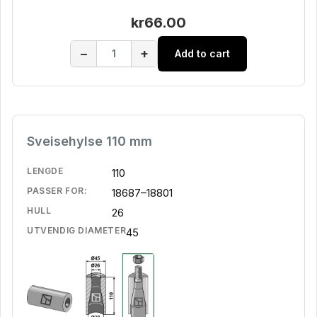
kr66.00
−
+
Add to cart
Sveisehylse 110 mm
LENGDE
110
PASSER FOR:
18687–18801
HULL
26
UTVENDIG DIAMETER
45