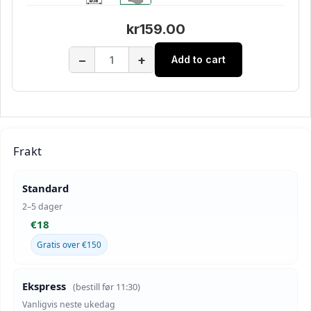
kr159.00
−
+
Add to cart
Frakt
Standard
2–5 dager
€18
Gratis over €150
Ekspress
(bestill før 11:30)
Vanligvis neste ukedag