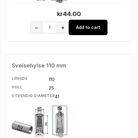
kr44.00
−
+
Add to cart
Sveisehylse 110 mm
LENGDE
110
HULL
25
UTVENDIG DIAMETER
41