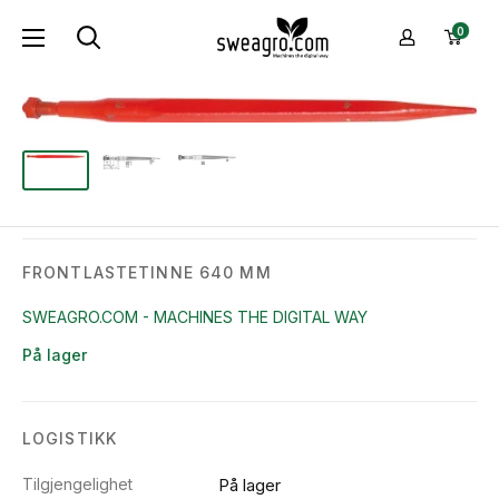
Hopp
sweagro.com
0
til
-
innhold
Machines
the
digital
way
FRONTLASTETINNE 640 MM
SWEAGRO.COM - MACHINES THE DIGITAL WAY
På lager
LOGISTIKK
Tilgjengelighet
På lager