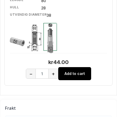
80
HULL
28
UTVENDIG DIAMETER
38
kr44.00
−
+
Add to cart
Frakt