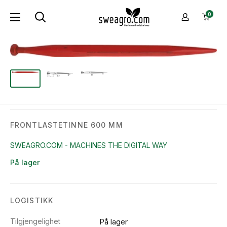
Hopp
sweagro.com
0
til
-
innhold
Machines
the
digital
way
FRONTLASTETINNE 600 MM
SWEAGRO.COM - MACHINES THE DIGITAL WAY
På lager
LOGISTIKK
Tilgjengelighet
På lager