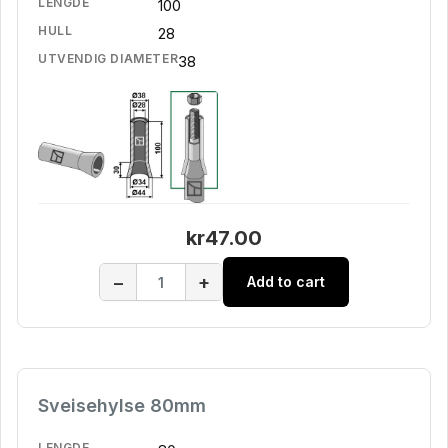
LENGDE
100
HULL
28
UTVENDIG DIAMETER
38
kr47.00
−
+
Add to cart
Sveisehylse 80mm
LENGDE