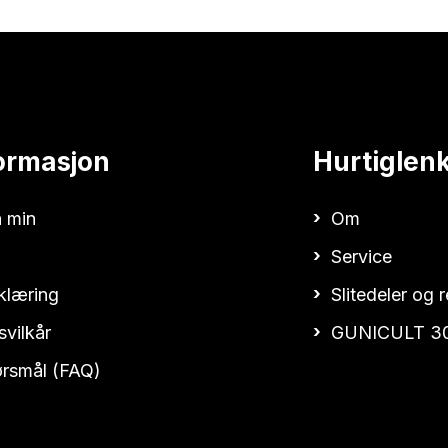
ormasjon
Hurtiglen
 min
Om
Service
klæring
Slitedeler og 
svilkår
GUNICULT 3
pørsmål (FAQ)