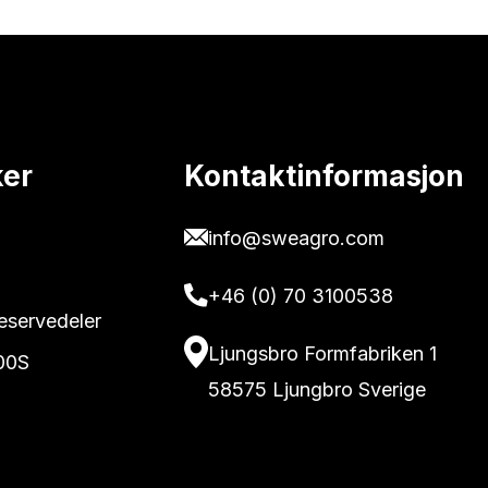
ker
Kontaktinformasjon
info@sweagro.com
+46 (0) 70 3100538
reservedeler
Ljungsbro Formfabriken 1
00S
58575 Ljungbro Sverige