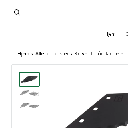
Hopp
til
innhold
Hjem
Hjem
Alle produkter
Kniver til fôrblandere