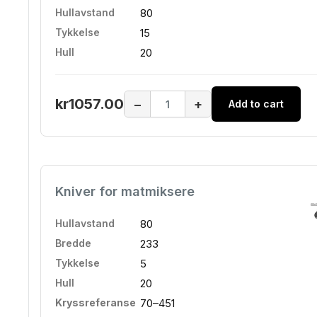
Hullavstand
80
Tykkelse
15
Hull
20
kr1057.00
−
+
Add to cart
Kniver for matmiksere
Hullavstand
80
Bredde
233
Tykkelse
5
Hull
20
Kryssreferanse
70–451