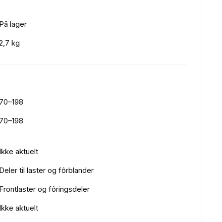
På lager
2,7 kg
70–198
70–198
Ikke aktuelt
Deler til laster og fôrblander
Frontlaster og fôringsdeler
Ikke aktuelt