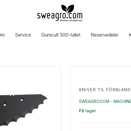
sweagro.com
-
Machines
the
Om
Service
Gunicult 300-tallet
Reservedeler
K
digital
way
KNIVER TIL FÔRBLAND
SWEAGRO.COM - MACHINE
På lager