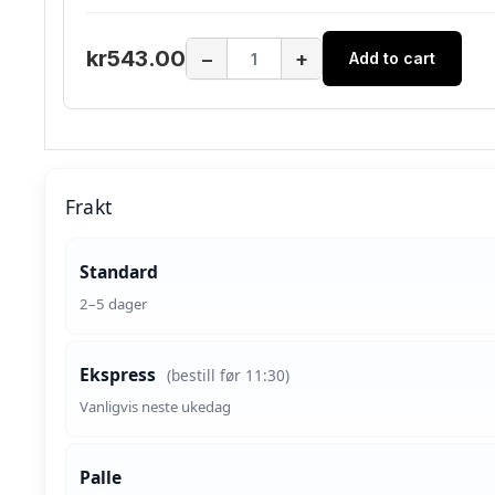
kr543.00
−
+
Add to cart
Frakt
Standard
2–5 dager
Ekspress
(bestill før 11:30)
Vanligvis neste ukedag
Palle