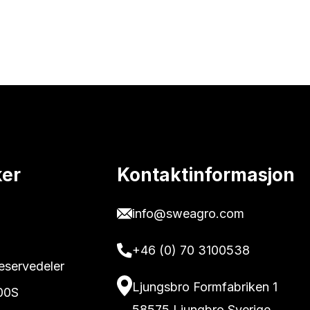
ker
Kontaktinformasjon
info@sweagro.com
+46 (0) 70 3100538
reservedeler
Ljungsbro Formfabriken 1
00S
58575 Ljungbro Sverige