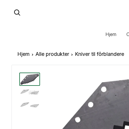
Hopp
til
innhold
Hjem
Hjem
Alle produkter
Kniver til fôrblandere