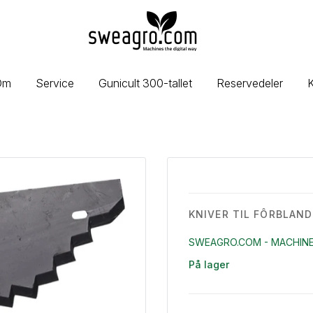
sweagro.com
-
Machines
the
Om
Service
Gunicult 300-tallet
Reservedeler
K
digital
way
KNIVER TIL FÔRBLAND
SWEAGRO.COM - MACHINE
På lager