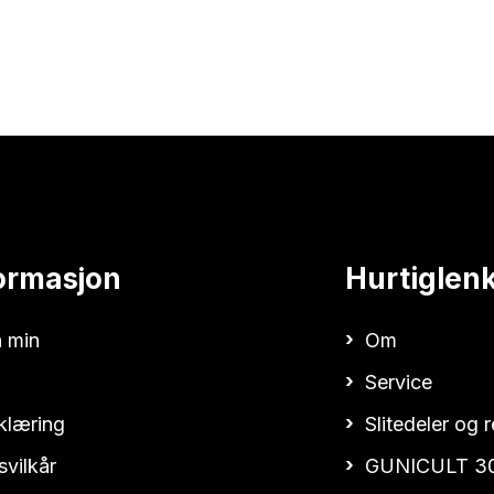
ormasjon
Hurtiglen
 min
Om
Service
klæring
Slitedeler og 
svilkår
GUNICULT 3