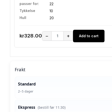
passer for:
22
Tykkelse
10
Hull
20
kr328.00
−
+
Add to cart
Frakt
Standard
2–5 dager
Ekspress
(bestill før 11:30)