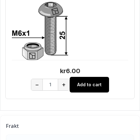
kr6.00
−
+
Add to cart
Frakt