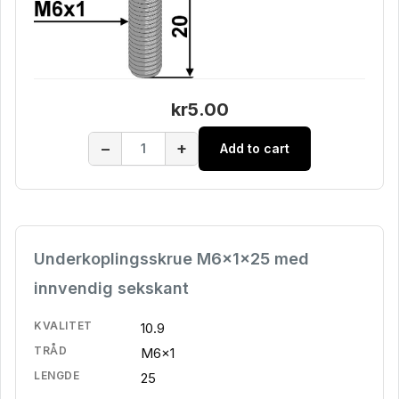
kr5.00
−
+
Add to cart
Underkoplingsskrue M6x1x25 med
innvendig sekskant
KVALITET
10.9
TRÅD
M6x1
LENGDE
25