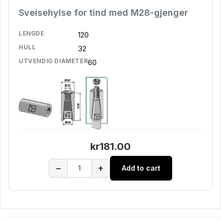
Sveisehylse for tind med M28-gjenger
LENGDE
120
HULL
32
UTVENDIG DIAMETER
60
kr181.00
−
+
Add to cart