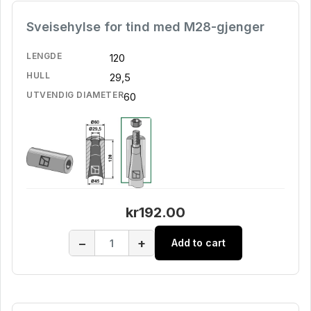
Sveisehylse for tind med M28-gjenger
LENGDE
120
HULL
29,5
UTVENDIG DIAMETER
60
kr192.00
−
+
Add to cart