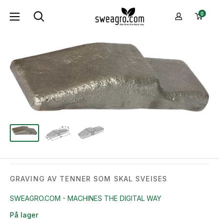
Hopp
sweagro.com
0
til
-
innhold
Machines
the
digital
way
GRAVING AV TENNER SOM SKAL SVEISES
SWEAGRO.COM - MACHINES THE DIGITAL WAY
På lager