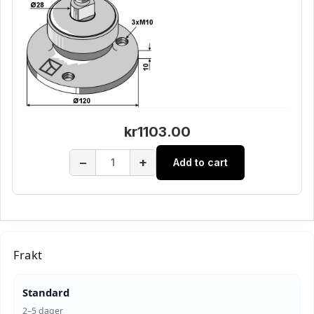
kr1103.00
−
+
Add to cart
Frakt
Standard
2–5 dager