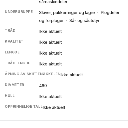
såmaskindeler
UNDERGRUPPE
Skiver, pakkerringer og lagre
·
Plogdeler
og forploger
·
Så- og såutstyr
TRÅD
Ikke aktuelt
KVALITET
Ikke aktuelt
LENGDE
Ikke aktuelt
TRÅDLENGDE
Ikke aktuelt
ÅPNING AV SKIFTENØKKELEN
Ikke aktuelt
DIAMETER
460
HULL
Ikke aktuelt
OPPRINNELIGE TALL
Ikke aktuelt