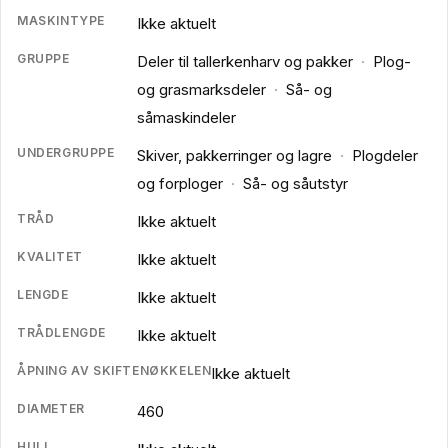
MASKINTYPE
Ikke aktuelt
GRUPPE
Deler til tallerkenharv og pakker
·
Plog-
og grasmarksdeler
·
Så- og
såmaskindeler
UNDERGRUPPE
Skiver, pakkerringer og lagre
·
Plogdeler
og forploger
·
Så- og såutstyr
TRÅD
Ikke aktuelt
KVALITET
Ikke aktuelt
LENGDE
Ikke aktuelt
TRÅDLENGDE
Ikke aktuelt
ÅPNING AV SKIFTENØKKELEN
Ikke aktuelt
DIAMETER
460
HULL