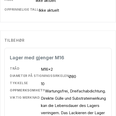
Ikke aktuelt
OPPRINNELIGE TALL
Ikke aktuelt
TILBEHØR
Lager med gjenger M16
TRÅD
M16x2
DIAMETER PÅ STIGNINGSSIRKELEN
Ø80
TYKKELSE
10
OPPMERKSOMHET!!
Wartungsfrei, Dreifachabdichtung.
VIKTIG MERKNAD:
Direkte Gülle und Substrateinwirkung
kan die Lebensdauer des Lagers
verringern. Das Lackieren der Lager