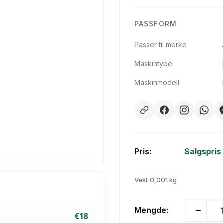
PASSFORM
Passer til merke
Maskintype
Maskinmodell
Pris:
Salgspris
Vekt
0,001 kg
Mengde:
€18