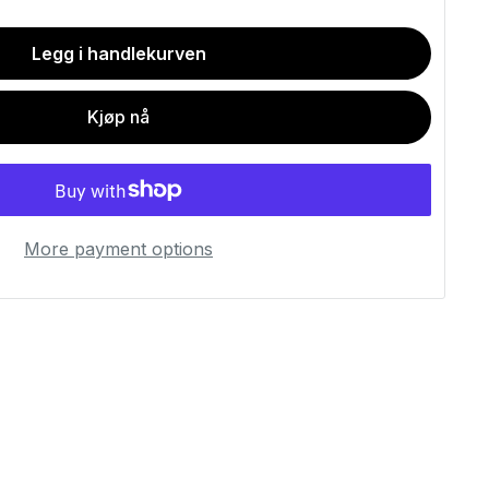
Legg i handlekurven
Kjøp nå
More payment options