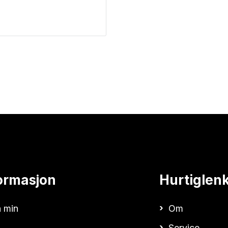
ormasjon
Hurtiglen
 min
Om
Service