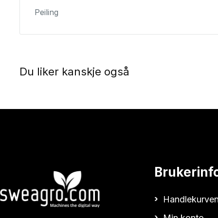
Peiling
Du liker kanskje også
Brukerinf
Handlekurven
Min konto