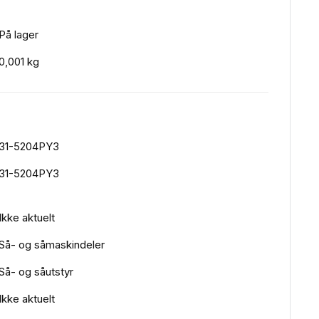
På lager
0,001 kg
31-5204PY3
31-5204PY3
Ikke aktuelt
Så- og såmaskindeler
Så- og såutstyr
Ikke aktuelt