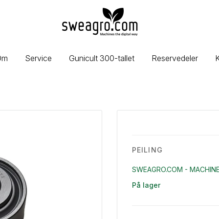
sweagro.com
-
Machines
the
Om
Service
Gunicult 300-tallet
Reservedeler
K
digital
way
PEILING
SWEAGRO.COM - MACHINE
På lager