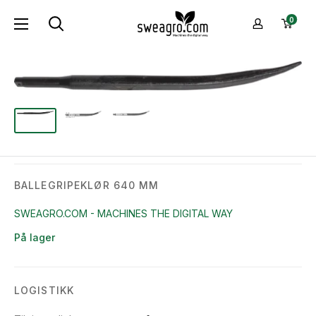
Hopp
sweagro.com
0
til
-
innhold
Machines
the
digital
way
BALLEGRIPEKLØR 640 MM
SWEAGRO.COM - MACHINES THE DIGITAL WAY
På lager
LOGISTIKK