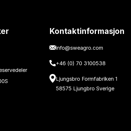
ker
Kontaktinformasjon
info@sweagro.com
+46 (0) 70 3100538
reservedeler
Ljungsbro Formfabriken 1
00S
58575 Ljungbro Sverige