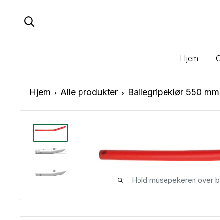
Hopp
til
innhold
Hjem
Hjem
Alle produkter
Ballegripeklør 550 mm
Hold musepekeren over bi