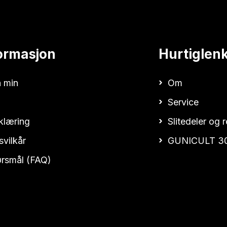
ormasjon
Hurtiglen
 min
Om
Service
klæring
Slitedeler og 
svilkår
GUNICULT 3
pørsmål (FAQ)