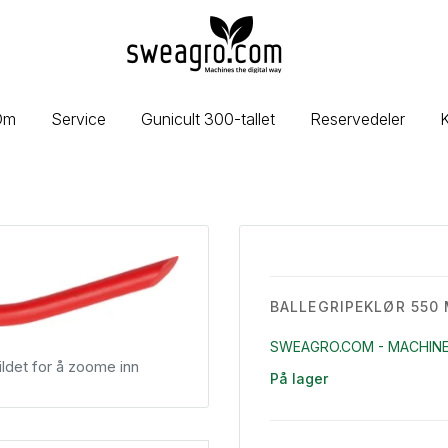
sweagro.com
-
Machines
the
Om
Service
Gunicult 300-tallet
Reservedeler
K
digital
way
BALLEGRIPEKLØR 550
SWEAGRO.COM - MACHINE
ldet for å zoome inn
På lager