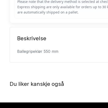
Beskrivelse
Ballegripeklør 550 mm
Du liker kanskje også