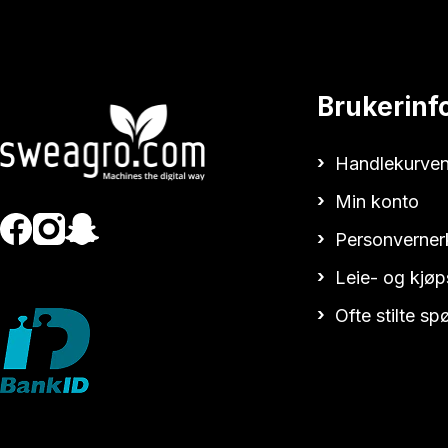
Brukerinf
Handlekurven
Min konto
Personverner
Leie- og kjøp
Ofte stilte s