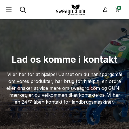
Gå
sweagro.com
0
til
-
indhold
Machines
the
digital
way
Lad os komme i kontakt
Vi er her for at hjælpe! Uanset om du har spørgsmål
om vores produkter, har brug for hjælp til en ordre
eller ønsker at vide mere om sweagro.com og GUNI-
mærket, er du velkommen til at kontakte os. Vi har
en 24/7 åben kontakt for landbrugsmaskiner.