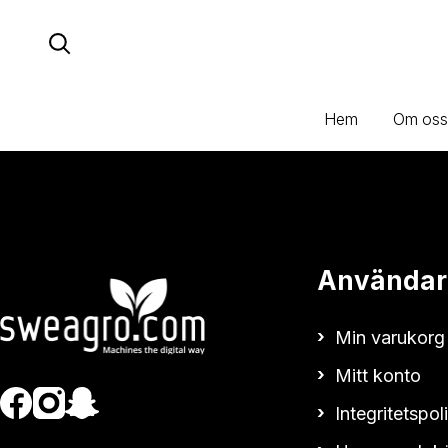
Hoppa
till
innehåll
Hem
Om oss
Användar
Min varukorg
Mitt konto
Integritetspol