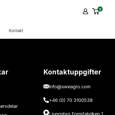
0
Kontakt
kar
Kontaktuppgifter
info@sweagro.com
+46 (0) 70 3100538
servdelar
Ljungsbro Formfabriken 1